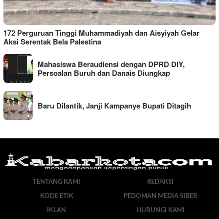
172 Perguruan Tinggi Muhammadiyah dan Aisyiyah Gelar
Aksi Serentak Bela Palestina
Mahasiswa Beraudiensi dengan DPRD DIY,
Persoalan Buruh dan Danais Diungkap
Baru Dilantik, Janji Kampanye Bupati Ditagih
TENTANG KAMI
REDAKSI
KODE ETIK
PEDOMAN MEDIA SIBER
IKLAN
HUBUNGI KAMI