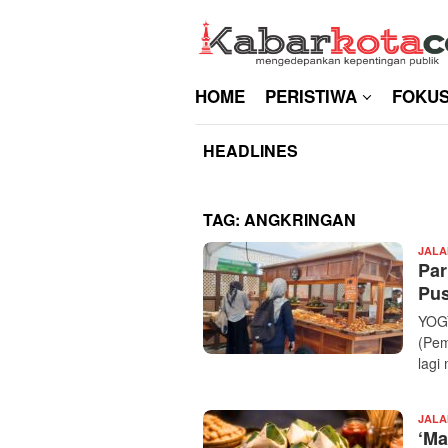
Skip
to
content
HOME
PERISTIWA
FOKU
HEADLINES
TAG:
ANGKRINGAN
JALA
Par
Pus
YOGY
(Pem
lagi
JALA
‘Ma