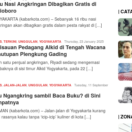
kabarkota
u Nasi Angkringan Dibagikan Gratis di
ioboro
| CAT
AKARTA (kabarkota.com) – Sebanyak 16 ribu nasi
ringan akan dibagikan gratis dalam pesta rakyat di […]
,
,
,
Redaksi
Thursday, 23 January 2025
S
TERKINI
UNGGULAN
YOGYAKARTA
isauan Pedagang Alkid di Tengah Wacana
|
kabarkota
utupan Plengkung Gading
h satu penjual angkringan, Riyadi sedang mengemasi
baknya di sisi timur Alkid Yogyakarta, pada 22 […]
,
,
,
Redaksi
Tuesday, 11 September
S
JALAN-JALAN
UNGGULAN
YOGYAKARTA
|
 Ngangkring sambil Baca Buku? di Sini
kabarkota
mpatnya
AN (kabarkota.com) – Jalan-jalan di Yogyakarta kurang
| ZO
 rasanya kalau tanpa ‘icip-icip’ kuliner di kota […]