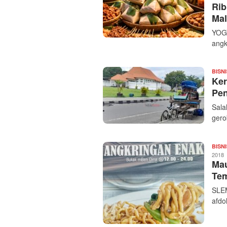
Rib
Mal
YOGY
angk
BISNI
Ker
Pen
Sala
gero
BISNI
2018
Mau
Te
SLEM
afdol