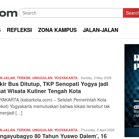
Searc
S
REFLEKSI
ZONA KAMPUS
JALAN-JALAN
,
,
,
Redaksi
Sunday, 3 May 2026
N-JALAN
TERKINI
UNGGULAN
YOGYAKARTA
kir Bus Ditutup, TKP Senopati Yogya jadi
|
kabarkota
at Wisata Kuliner Tengah Kota
AKARTA (kabarkota.com) – Setelah Pemerintah Kota
kot) Yogyakarta memutuskan bahwa lokasi tersebut tak
 menjadi […]
,
,
,
Redaksi
Thursday, 2 April 2026
N-JALAN
TERKINI
UNGGULAN
YOGYAKARTA
ngayubagyo 80 Tahun Yuswo Dalem’, 16
|