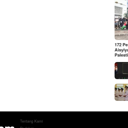
172 P
Aisyiy
Palest
Tentang Kami