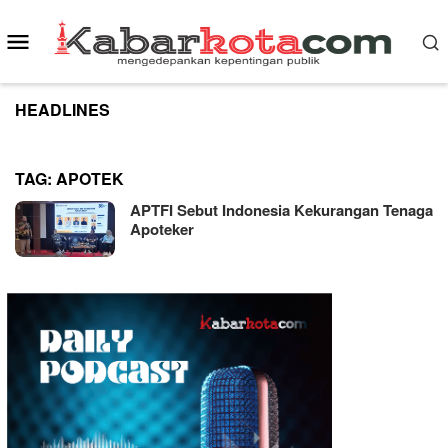
Skip
to
Mobile
content
Menu
HEADLINES
TAG:
APOTEK
APTFI Sebut Indonesia Kekurangan Tenaga
Apoteker