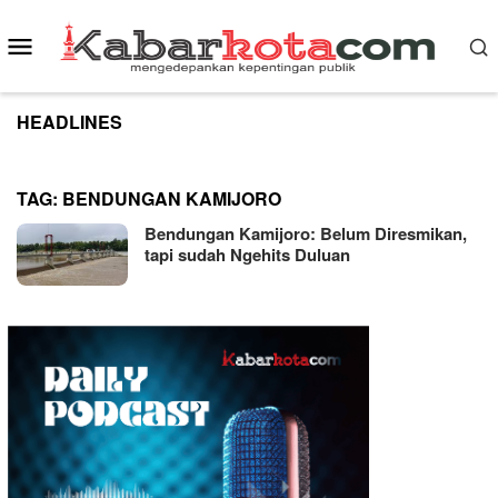
Skip
to
Mobile
content
Menu
HEADLINES
TAG:
BENDUNGAN KAMIJORO
Bendungan Kamijoro: Belum Diresmikan,
tapi sudah Ngehits Duluan