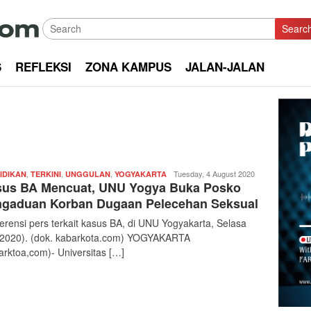
Searc
S
REFLEKSI
ZONA KAMPUS
JALAN-JALAN
,
,
,
Redaksi
Tuesday, 4 August 2020
IDIKAN
TERKINI
UNGGULAN
YOGYAKARTA
us BA Mencuat, UNU Yogya Buka Posko
|
kabarkota
gaduan Korban Dugaan Pelecehan Seksual
erensi pers terkait kasus BA, di UNU Yogyakarta, Selasa
/2020). (dok. kabarkota.com) YOGYAKARTA
arktoa,com)- Universitas […]