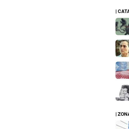
| CAT
| ZO