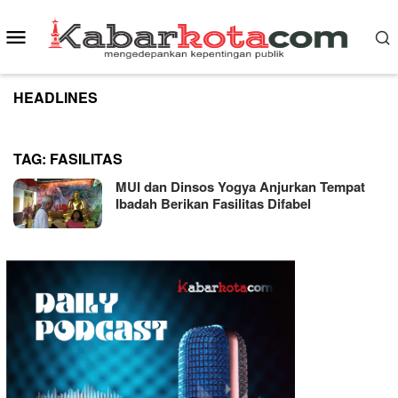
Skip
to
Mobile
content
Menu
HEADLINES
TAG:
FASILITAS
MUI dan Dinsos Yogya Anjurkan Tempat
Ibadah Berikan Fasilitas Difabel