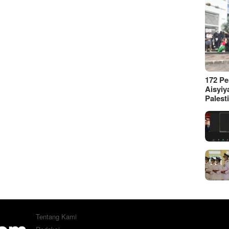
172 P
Aisyiy
Palest
Tentang Kami