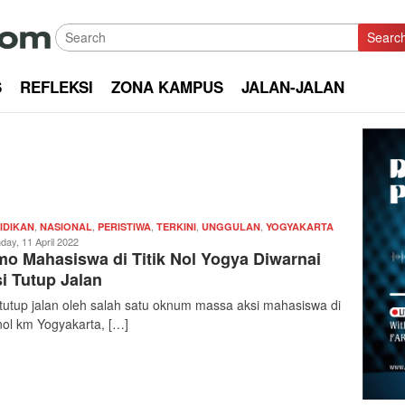
Searc
S
REFLEKSI
ZONA KAMPUS
JALAN-JALAN
,
,
,
,
,
Redaksi
IDIKAN
NASIONAL
PERISTIWA
TERKINI
UNGGULAN
YOGYAKARTA
|
day, 11 April 2022
o Mahasiswa di Titik Nol Yogya Diwarnai
kabarkota
i Tutup Jalan
 tutup jalan oleh salah satu oknum massa aksi mahasiswa di
k nol km Yogyakarta, […]