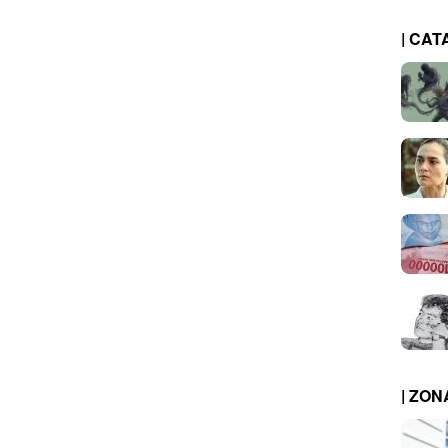
| CAT
| ZO