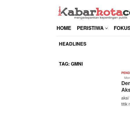
Skip
to
content
HOME
PERISTIWA
FOKU
HEADLINES
TAG:
GMNI
PEND
Mon
Dem
Aks
aksi
titi