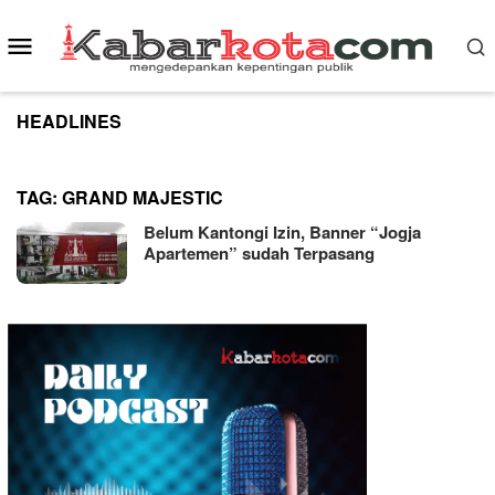
Skip
to
Mobile
content
Menu
HEADLINES
TAG:
GRAND MAJESTIC
Belum Kantongi Izin, Banner “Jogja
Apartemen” sudah Terpasang