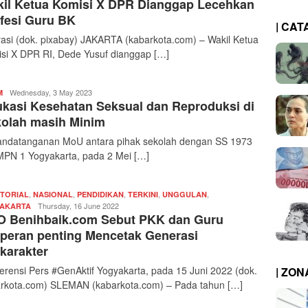
il Ketua Komisi X DPR Dianggap Lecehkan
|
kabarkota
fesi Guru BK
| CAT
trasi (dok. pixabay) JAKARTA (kabarkota.com) – Wakil Ketua
si X DPR RI, Dede Yusuf dianggap […]
Redaksi
Wednesday, 3 May 2023
M
kasi Kesehatan Seksual dan Reproduksi di
|
kabarkota
olah masih Minim
ndatanganan MoU antara pihak sekolah dengan SS 1973
MPN 1 Yogyakarta, pada 2 Mei […]
,
,
,
,
,
TORIAL
NASIONAL
PENDIDIKAN
TERKINI
UNGGULAN
Redaksi
Thursday, 16 June 2022
AKARTA
 Benihbaik.com Sebut PKK dan Guru
|
kabarkota
peran penting Mencetak Generasi
karakter
erensi Pers #GenAktif Yogyakarta, pada 15 Juni 2022 (dok.
| ZO
rkota.com) SLEMAN (kabarkota.com) – Pada tahun […]