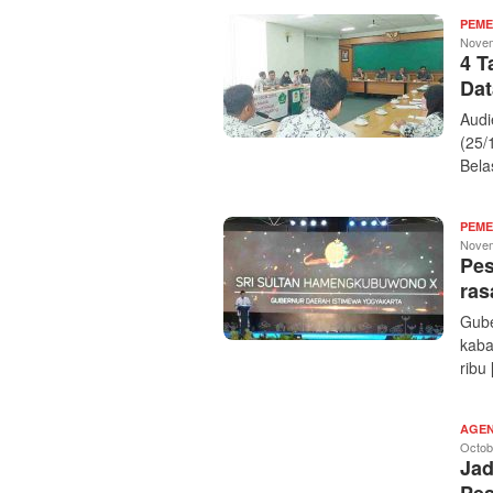
PEME
Novem
4 T
Dat
Audi
(25/
Bela
PEME
Novem
Pes
ras
Gube
kaba
ribu
AGEN
Octob
Jad