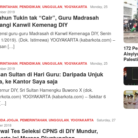
,
,
,
Redaksi
Monday, 25
RINTAHAN
PENDIDIKAN
UNGGULAN
YOGYAKARTA
|
ber 2019
ahun Tukin tak “Cair”, Guru Madrasah
kabarkota
angi Kanwil Kemenag DIY
ensi guru-guru Madrasah di Kanwil Kemenaga DIY, Senin
11/2019). (Dok. Istimewa) YOGYAKARTA (kabarkota.com) –
san […]
172 P
Aisyiy
Palest
,
,
,
Redaksi
Monday, 25
RINTAHAN
PENDIDIKAN
UNGGULAN
YOGYAKARTA
|
ber 2019
an Sultan di Hari Guru: Daripada Unjuk
kabarkota
a, ke Kantor Saya saja
rnur DIY, Sri Sultan Hamengku Buwono X (dok.
rkota.com) YOGYAKARTA (kabarkota.com) – Sekitar 6
 […]
,
,
,
Redaksi
Saturday, 27
DA JOGJA
PEMERINTAHAN
UNGGULAN
YOGYAKARTA
|
er 2018
wal Tes Seleksi CPNS di DIY Mundur,
kabarkota