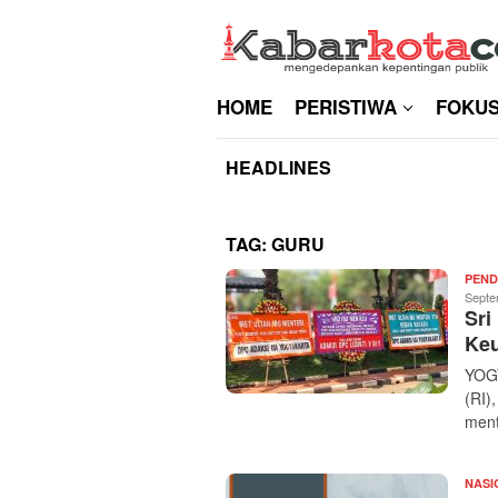
Skip
to
content
HOME
PERISTIWA
FOKU
HEADLINES
TAG:
GURU
PEND
Septe
Sri
Keu
YOGY
(RI)
ment
NASI