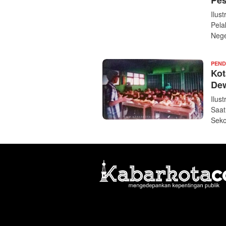
Pes
Ilus
Pela
Nege
PEND
Kot
De
Ilus
Saat
Seko