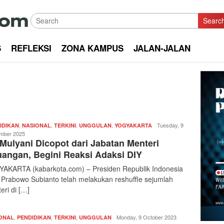
Searc
S
REFLEKSI
ZONA KAMPUS
JALAN-JALAN
,
,
,
,
Redaksi
Tuesday, 9
IDIKAN
NASIONAL
TERKINI
UNGGULAN
YOGYAKARTA
|
mber 2025
 Mulyani Dicopot dari Jabatan Menteri
kabarkota
angan, Begini Reaksi Adaksi DIY
AKARTA (kabarkota.com) – Presiden Republik Indonesia
, Prabowo Subianto telah melakukan reshuffle sejumlah
eri di […]
,
,
,
Redaksi
Monday, 9 October 2023
ONAL
PENDIDIKAN
TERKINI
UNGGULAN