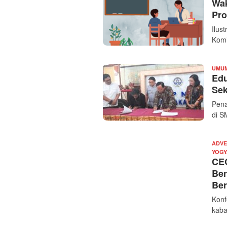
Wak
Pro
Ilus
Komi
UMU
Edu
Sek
Pena
di S
ADVE
YOGY
CEO
Ber
Ber
Konf
kaba