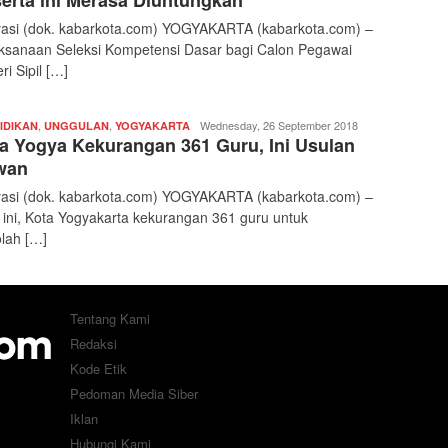
erta ini Merasa Diuntungkan
trasi (dok. kabarkota.com) YOGYAKARTA (kabarkota.com) –
ksanaan Seleksi Kompetensi Dasar bagi Calon Pegawai
ri Sipil […]
,
,
Redaksi
Wednesday, 26 September 2018
IDIKAN
UNGGULAN
YOGYAKARTA
a Yogya Kekurangan 361 Guru, Ini Usulan
|
kabarkota
wan
trasi (dok. kabarkota.com) YOGYAKARTA (kabarkota.com) –
 ini, Kota Yogyakarta kekurangan 361 guru untuk
lah […]
Tentang Kami
Redaksi
Kode Etik
Pedoman Media Siber
Iklan
Hubungi Kami