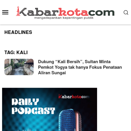
Skip
to
Mobile
content
Menu
HEADLINES
TAG:
KALI
Dukung “Kali Bersih”, Sultan Minta
Pemkot Yogya tak hanya Fokus Penataan
Aliran Sungai