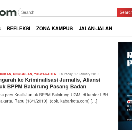
Searc
S
REFLEKSI
ZONA KAMPUS
JALAN-JALAN
,
,
Redaksi
Thursday, 17 January 2019
IDIKAN
UNGGULAN
YOGYAKARTA
garah ke Kriminalisasi Jurnalis, Aliansi
|
kabarkota
uk BPPM Balairung Pasang Badan
a pers Koalisi untuk BPPM Balairung UGM, di kantor LBH
akarta, Rabu (16/1/2019). (dok. kabarkota.com) […]