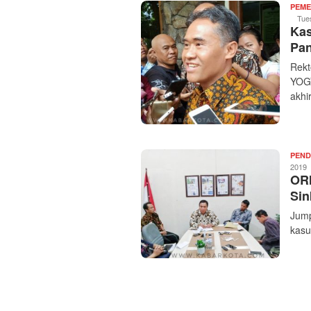
PEME
Tue
Kas
Pan
Rekt
YOGY
akhi
PEND
2019
ORI
Sin
Jump
kasu