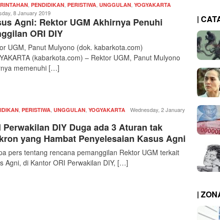
,
,
,
,
Redaksi
RINTAHAN
PENDIDIKAN
PERISTIWA
UNGGULAN
YOGYAKARTA
|
sday, 8 January 2019
| CAT
us Agni: Rektor UGM Akhirnya Penuhi
kabarkota
ggilan ORI DIY
or UGM, Panut Mulyono (dok. kabarkota.com)
AKARTA (kabarkota.com) – Rektor UGM, Panut Mulyono
rnya memenuhi […]
,
,
,
Redaksi
Wednesday, 2 January
IDIKAN
PERISTIWA
UNGGULAN
YOGYAKARTA
|
 Perwakilan DIY Duga ada 3 Aturan tak
kabarkota
kron yang Hambat Penyelesaian Kasus Agni
a pers tentang rencana pemanggilan Rektor UGM terkait
s Agni, di Kantor ORI Perwakilan DIY, […]
| ZO