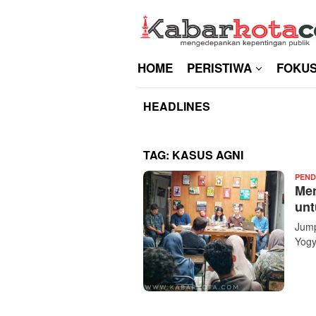
Skip
to
content
HOME
PERISTIWA
FOKU
HEADLINES
TAG:
KASUS AGNI
PEND
Men
unt
Jump
Yogy