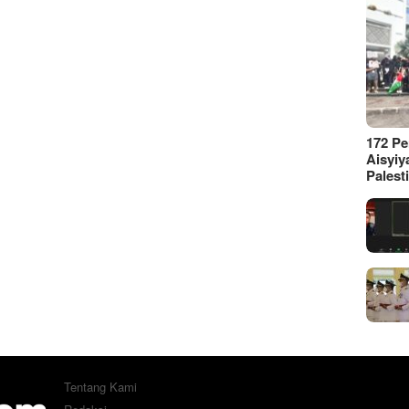
172 P
Aisyiy
Palest
Tentang Kami