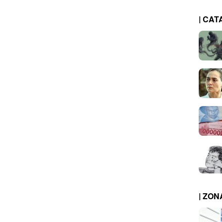
| CAT
| ZO