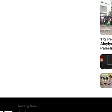
172 P
Aisyiy
Palest
Tentang Kami