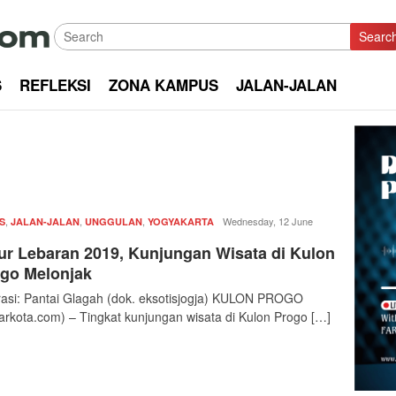
Searc
S
REFLEKSI
ZONA KAMPUS
JALAN-JALAN
,
,
,
Redaksi
Wednesday, 12 June
S
JALAN-JALAN
UNGGULAN
YOGYAKARTA
|
ur Lebaran 2019, Kunjungan Wisata di Kulon
kabarkota
go Melonjak
trasi: Pantai Glagah (dok. eksotisjogja) KULON PROGO
arkota.com) – Tingkat kunjungan wisata di Kulon Progo […]