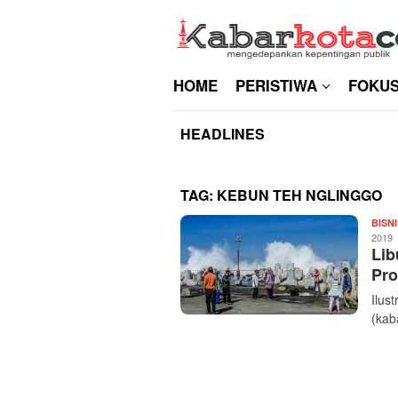
Skip
to
content
HOME
PERISTIWA
FOKU
HEADLINES
TAG:
KEBUN TEH NGLINGGO
BISNI
2019
Lib
Pro
Ilus
(kab