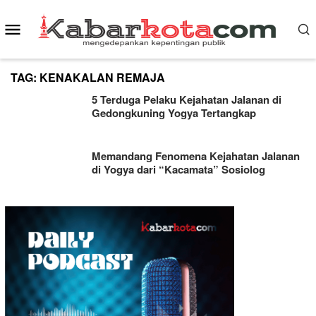
Skip
Mobile
to
content
Menu
TAG:
KENAKALAN REMAJA
5 Terduga Pelaku Kejahatan Jalanan di
Gedongkuning Yogya Tertangkap
Memandang Fenomena Kejahatan Jalanan
di Yogya dari “Kacamata” Sosiolog