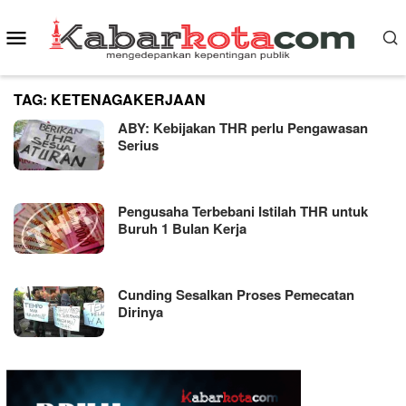
Skip
Mobile
to
content
Menu
TAG:
KETENAGAKERJAAN
ABY: Kebijakan THR perlu Pengawasan
Serius
Pengusaha Terbebani Istilah THR untuk
Buruh 1 Bulan Kerja
Cunding Sesalkan Proses Pemecatan
Dirinya