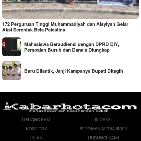
172 Perguruan Tinggi Muhammadiyah dan Aisyiyah Gelar
Aksi Serentak Bela Palestina
Mahasiswa Beraudiensi dengan DPRD DIY,
Persoalan Buruh dan Danais Diungkap
Baru Dilantik, Janji Kampanye Bupati Ditagih
TENTANG KAMI
REDAKSI
KODE ETIK
PEDOMAN MEDIA SIBER
IKLAN
HUBUNGI KAMI