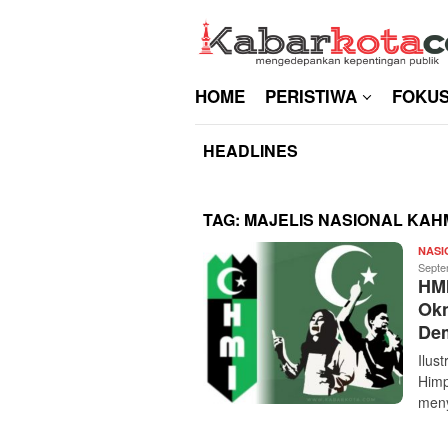
Skip
to
content
HOME
PERISTIWA
FOKU
HEADLINES
TAG:
MAJELIS NASIONAL KAH
NASI
Septe
HMI
Okn
Dem
Ilus
Himp
meny