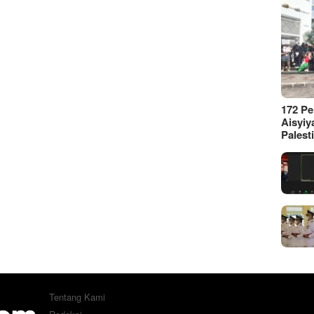
172 P
Aisyiy
Palest
Tentang Kami