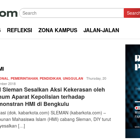
Searc
S
REFLEKSI
ZONA KAMPUS
JALAN-JALAN
MI
,
,
,
Redaksi
Thursday, 20
ONAL
PEMERINTAHAN
PENDIDIKAN
UNGGULAN
|
mber 2018
 Sleman Sesalkan Aksi Kekerasan oleh
kabarkota
um Aparat Kepolisian terhadap
onstran HMI di Bengkulu
trasi (dok. kabarkota.com) SLEMAN (kabarkota.com) –
unan Mahasiswa Islam (HMI) cabang Sleman, DIY turut
esalkan […]