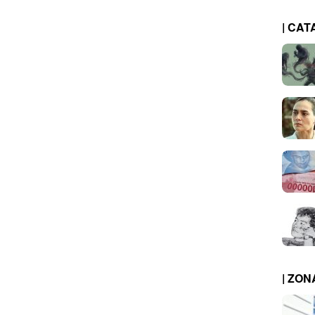
| CAT
| ZO