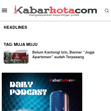
Skip
to
Mobile
content
Menu
HEADLINES
TAG:
MUJA MUJU
Belum Kantongi Izin, Banner “Jogja
Apartemen” sudah Terpasang