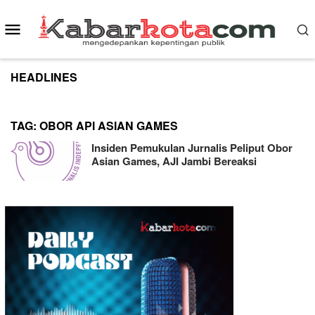
Skip
to
Mobile
content
Menu
HEADLINES
TAG:
OBOR API ASIAN GAMES
Insiden Pemukulan Jurnalis Peliput Obor
Asian Games, AJI Jambi Bereaksi