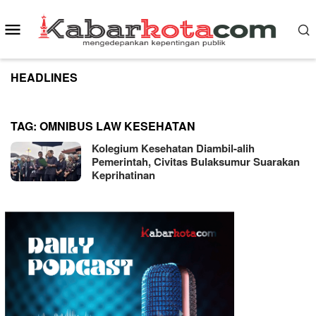
Skip
to
Mobile
content
Menu
HEADLINES
TAG:
OMNIBUS LAW KESEHATAN
Kolegium Kesehatan Diambil-alih
Pemerintah, Civitas Bulaksumur Suarakan
Keprihatinan