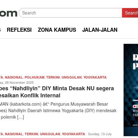
Searc
S
REFLEKSI
ZONA KAMPUS
JALAN-JALAN
,
,
,
,
,
Redaksi
TA
NASIONAL
POLHUKAM
TERKINI
UNGGULAN
YOGYAKARTA
|
day, 28 November 2025
es “Nahdliyin” DIY Minta Desak NU segera
kabarkota
esaikan Konflik Internal
AN (kabarkota.com) â€“ Pengurus Musyawarah Besar
es) Nahdliyin Daerah Istimewa Yogyakarta (DIY) mendesak
 polemik […]
,
,
,
,
Redaksi
Sunday, 13 July
TA
NASIONAL
TERKINI
UNGGULAN
YOGYAKARTA