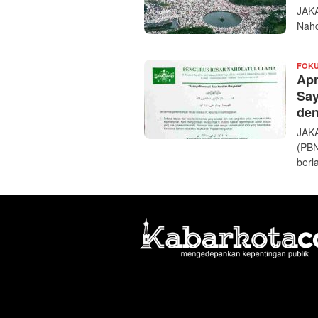
JAKA
Nahd
FOK
Apr
Say
den
JAKA
(PBN
berl