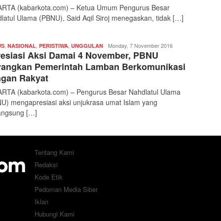
RTA (kabarkota.com) – Ketua Umum Pengurus Besar
latul Ulama (PBNU), Said Aqil Siroj menegaskan, tidak […]
,
,
,
Redaksi
Monday, 7 November 2016
US
NASIONAL
PERISTIWA
UNGGULAN
esiasi Aksi Damai 4 November, PBNU
|
kabarkota
angkan Pemerintah Lamban Berkomunikasi
gan Rakyat
RTA (kabarkota.com) – Pengurus Besar Nahdlatul Ulama
U) mengapresiasi aksi unjukrasa umat Islam yang
angsung […]
Tentang Kami
Redaksi
Kode Etik
Pedoman Media Siber
Iklan
Hubungi Kami