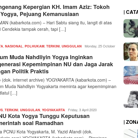
|
genang Kepergian KH. Imam Aziz: Tokoh
kabarkota
| CAT
Yogya, Pejuang Kemanusiaan
AN (kabarkota.com) – Hari Sabtu siang itu, langit di atas
 Cendekia tampak cerah, tapi […]
,
,
,
,
Redaksi
Monday, 25 October
TA
NASIONAL
POLHUKAM
TERKINI
UNGGULAN
|
um Muda Nahdliyin Yogya Inginkan
kabarkota
enerasi Kepemimpinan NU dan Jaga Jarak
gan Politik Praktis
 (dok. internet archive) YOGYAKARTA (kabarkota.com) –
m Muda Nahdliyin Yogyakarta meminta agar kepemimpinan
latul […]
,
,
,
Redaksi
Friday, 3 April 2020
US
TERKINI
UNGGULAN
YOGYAKARTA
NU Kota Yogya Tunggu Keputusan
|
kabarkota
| ZO
erintah soal Ramadhan
a PCNU Kota Yogyakarta, M. Yazid Afandi (dok.