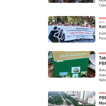
kaba
Caba
NASI
2019
Ket
Ilus
Pans
NASI
Tak
PB
Buku
(kab
Nahd
FOK
PBN
Nov