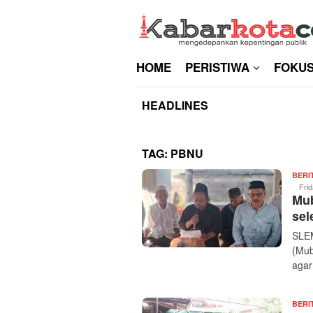
Skip
to
content
HOME
PERISTIWA
FOKU
HEADLINES
TAG:
PBNU
BERI
Fri
Mub
sel
SLEM
(Mub
agar
BERI