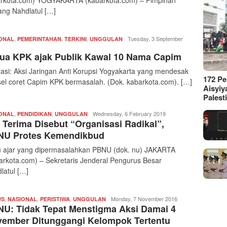
rkota.com) YOGYAKARTA (kabarkota.com) – Pimpinan
ng Nahdlatul […]
,
,
,
Redaksi
Tuesday, 3 September
ONAL
PEMERINTAHAN
TERKINI
UNGGULAN
|
ua KPK ajak Publik Kawal 10 Nama Capim
kabarkota
trasi: Aksi Jaringan Anti Korupsi Yogyakarta yang mendesak
172 P
el coret Capim KPK bermasalah. (Dok. kabarkota.com). […]
Aisyiy
Palest
,
,
Redaksi
Wednesday, 6 February 2019
ONAL
PENDIDIKAN
UNGGULAN
 Terima Disebut “Organisasi Radikal”,
|
kabarkota
NU Protes Kemendikbud
 ajar yang dipermasalahkan PBNU (dok. nu) JAKARTA
arkota.com) – Sekretaris Jenderal Pengurus Besar
latul […]
,
,
,
Redaksi
Monday, 7 November 2016
US
NASIONAL
PERISTIWA
UNGGULAN
U: Tidak Tepat Menstigma Aksi Damai 4
|
kabarkota
ember Ditunggangi Kelompok Tertentu