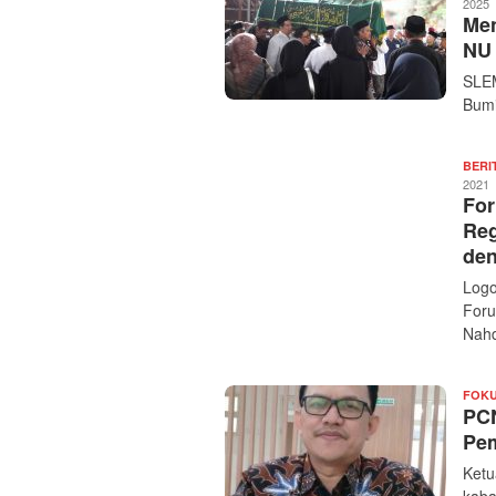
2025
Men
NU 
SLEM
Bumi
BERI
2021
For
Reg
den
Logo
Foru
Nahd
FOK
PC
Pem
Ketu