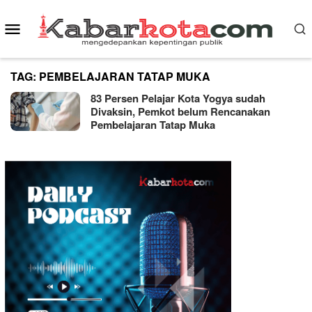
Skip
Mobile
to
content
Menu
TAG:
PEMBELAJARAN TATAP MUKA
83 Persen Pelajar Kota Yogya sudah
Divaksin, Pemkot belum Rencanakan
Pembelajaran Tatap Muka