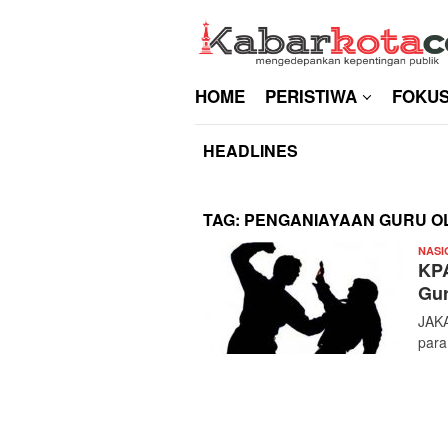
Skip
to
content
HOME
PERISTIWA
FOKU
HEADLINES
TAG:
PENGANIAYAAN GURU O
NASI
KPA
Gur
JAKA
para