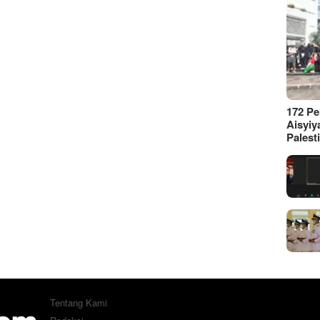
172 P
Aisyiy
Palest
Tentang Kami