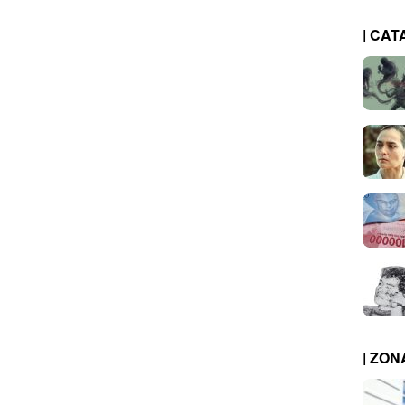
| CAT
| ZO