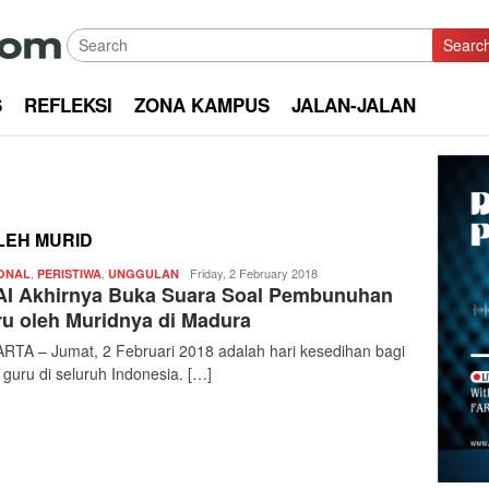
Searc
S
REFLEKSI
ZONA KAMPUS
JALAN-JALAN
LEH MURID
,
,
Redaksi
Friday, 2 February 2018
ONAL
PERISTIWA
UNGGULAN
I Akhirnya Buka Suara Soal Pembunuhan
|
kabarkota
u oleh Muridnya di Madura
RTA – Jumat, 2 Februari 2018 adalah hari kesedihan bagi
 guru di seluruh Indonesia. […]