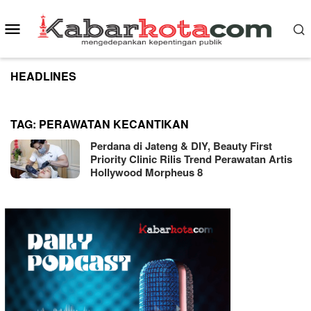
Skip
to
Mobile
content
Menu
HEADLINES
TAG:
PERAWATAN KECANTIKAN
Perdana di Jateng & DIY, Beauty First
Priority Clinic Rilis Trend Perawatan Artis
Hollywood Morpheus 8