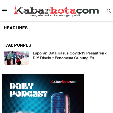
Skip
to
Mobile
content
Menu
HEADLINES
TAG:
PONPES
Laporan Data Kasus Covid-19 Pesantren di
DIY Disebut Fenomena Gunung Es