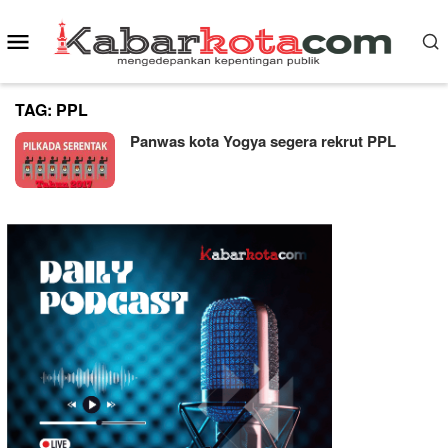
Skip
Mobile
to
content
Menu
TAG:
PPL
Panwas kota Yogya segera rekrut PPL