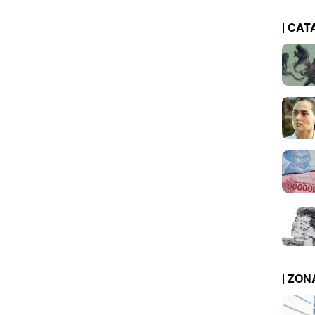
| CAT
| ZO