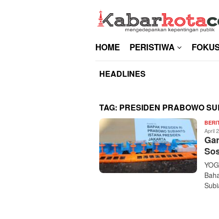
Skip
to
content
HOME
PERISTIWA
FOKU
HEADLINES
TAG:
PRESIDEN PRABOWO SU
BERI
April 
Gar
Sos
YOGY
Baha
Subi