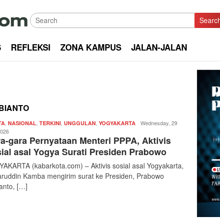
Searc
S
REFLEKSI
ZONA KAMPUS
JALAN-JALAN
BIANTO
,
,
,
,
Redaksi
Wednesday, 29
TA
NASIONAL
TERKINI
UNGGULAN
YOGYAKARTA
|
2026
a-gara Pernyataan Menteri PPPA, Aktivis
kabarkota
ial asal Yogya Surati Presiden Prabowo
AKARTA (kabarkota.com) – Aktivis sosial asal Yogyakarta,
ruddin Kamba mengirim surat ke Presiden, Prabowo
anto, […]