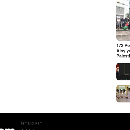
172 P
Aisyiy
Palest
Tentang Kami