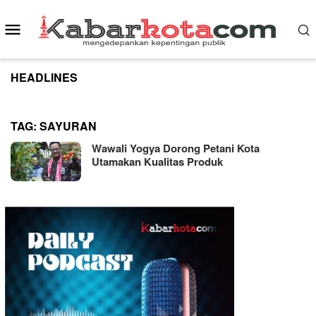
Skip
to
Mobile
content
Menu
HEADLINES
TAG:
SAYURAN
Wawali Yogya Dorong Petani Kota
Utamakan Kualitas Produk