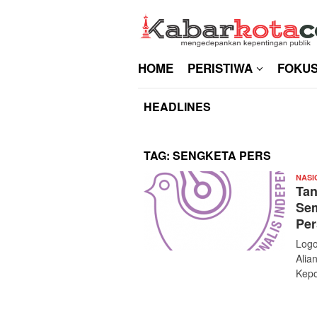
Skip
to
content
HOME
PERISTIWA
FOKU
HEADLINES
TAG:
SENGKETA PERS
NASI
Tan
Sem
Per
Logo
Alia
Kepo