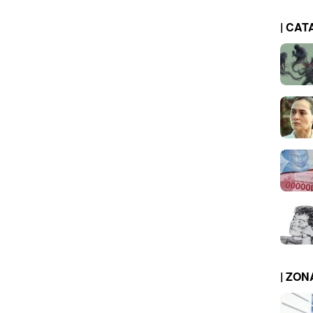
| CAT
| ZO