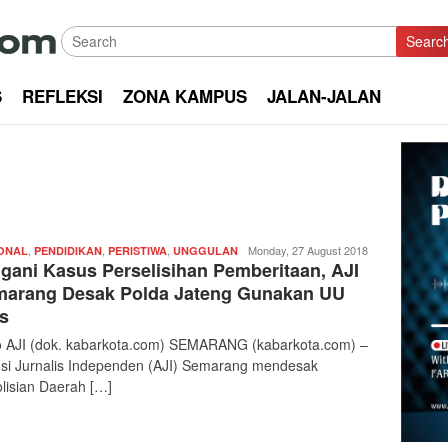
Searc
S
REFLEKSI
ZONA KAMPUS
JALAN-JALAN
,
,
,
Redaksi
Monday, 27 August 2018
ONAL
PENDIDIKAN
PERISTIWA
UNGGULAN
gani Kasus Perselisihan Pemberitaan, AJI
|
kabarkota
arang Desak Polda Jateng Gunakan UU
s
 AJI (dok. kabarkota.com) SEMARANG (kabarkota.com) –
nsi Jurnalis Independen (AJI) Semarang mendesak
lisian Daerah […]