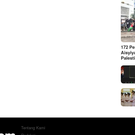
172 P
Aisyiy
Palest
Tentang Kami