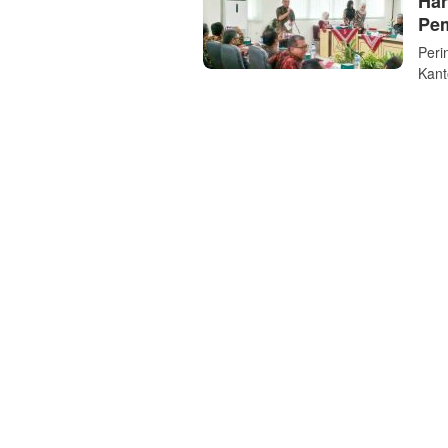
Har
Pe
Peri
Kant