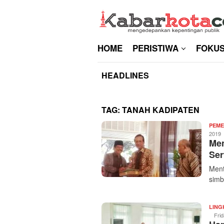
Skip
to
content
HOME
PERISTIWA
FOKU
HEADLINES
TAG:
TANAH KADIPATEN
PEME
2019
Men
Ser
Ment
simb
LIN
Fri