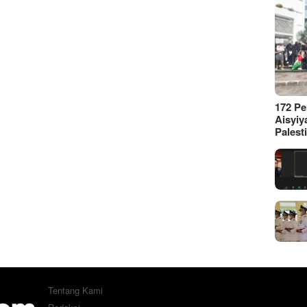
172 P
Aisyiy
Palest
Tentang Kami