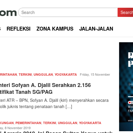
Searc
S
REFLEKSI
ZONA KAMPUS
JALAN-JALAN
,
,
,
Redaksi
Friday, 15 November
RINTAHAN
TERKINI
UNGGULAN
YOGYAKARTA
|
teri Sofyan A. Djalil Serahkan 2.156
kabarkota
tifikat Tanah SG/PAG
eri ATR – BPN, Sofyan A. Djalil (kiri) menyerahkan secara
olik juknis tentang penataan tanah […]
,
,
,
,
Redaksi
GKUNGAN
PEMERINTAHAN
TERKINI
UNGGULAN
YOGYAKARTA
|
day, 8 November 2019
kabarkota