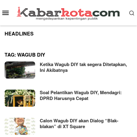
Skip
to
Mobile
content
Menu
HEADLINES
TAG:
WAGUB DIY
Ketika Wagub DIY tak segera Ditetapkan,
Ini Akibatnya
Soal Pelantikan Wagub DIY, Mendagri:
DPRD Harusnya Cepat
Calon Wagub DIY akan Dialog “Blak-
blakan” di XT Square