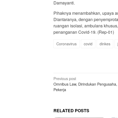
Damayanti.
Pihaknya menambahkan, upaya antis
Diantaranya, dengan penyemprotan
ruangan isolasi, ambulans khusus
penanganan Covid-19. (Rep-01)
Coronavirus
covid
dinkes
Post
Previous post
Omnibus Law, Dirindukan Pengusaha, 
navigation
Pekerja
RELATED POSTS