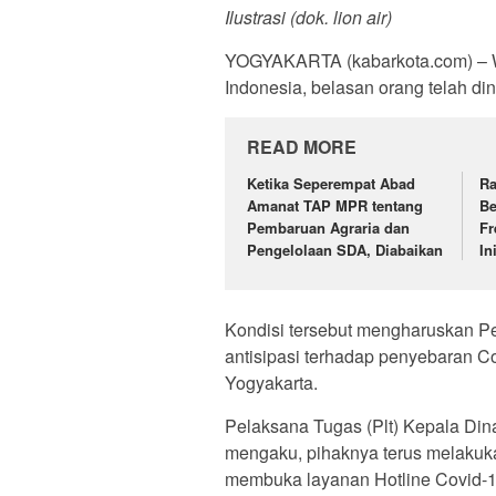
Ilustrasi (dok. lion air)
YOGYAKARTA (kabarkota.com) – Wa
Indonesia, belasan orang telah din
READ MORE
Ketika Seperempat Abad
Ra
Amanat TAP MPR tentang
Be
Pembaruan Agraria dan
Fr
Pengelolaan SDA, Diabaikan
In
Kondisi tersebut mengharuskan P
antisipasi terhadap penyebaran Co
Yogyakarta.
Pelaksana Tugas (Plt) Kepala Din
mengaku, pihaknya terus melakuka
membuka layanan Hotline Covid-1