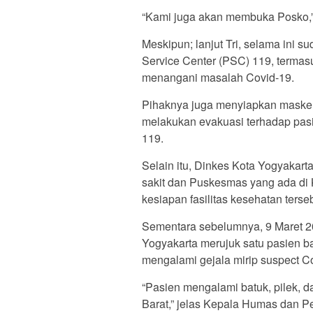
“Kami juga akan membuka Posko,”
Meskipun; lanjut Tri, selama ini s
Service Center (PSC) 119, terma
menangani masalah Covid-19.
Pihaknya juga menyiapkan masker
melakukan evakuasi terhadap pa
119.
Selain itu, Dinkes Kota Yogyakar
sakit dan Puskesmas yang ada di
kesiapan fasilitas kesehatan ter
Sementara sebelumnya, 9 Maret 
Yogyakarta merujuk satu pasien ba
mengalami gejala mirip suspect C
“Pasien mengalami batuk, pilek, d
Barat,” jelas Kepala Humas dan