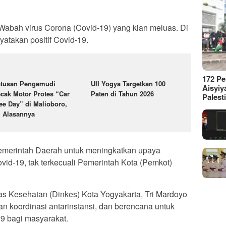
bah virus Corona (Covid-19) yang kian meluas. Di
yatakan positif Covid-19.
172 P
tusan Pengemudi
UII Yogya Targetkan 100
Aisyiy
cak Motor Protes “Car
Paten di Tahun 2026
Palest
ee Day” di Malioboro,
i Alasannya
emerintah Daerah untuk meningkatkan upaya
vid-19, tak terkecuali Pemerintah Kota (Pemkot)
as Kesehatan (Dinkes) Kota Yogyakarta, Tri Mardoyo
n koordinasi antarinstansi, dan berencana untuk
9 bagi masyarakat.