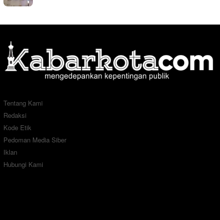
Tentang Kami
Redaksi
Kode Etik
Pedoman Media Siber
Iklan
Hubungi Kami