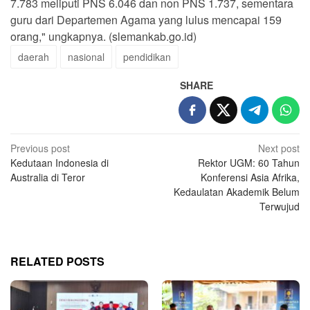
7.783 meliputi PNS 6.046 dan non PNS 1.737, sementara
guru dari Departemen Agama yang lulus mencapai 159
orang," ungkapnya. (slemankab.go.id)
daerah
nasional
pendidikan
SHARE
Post
Previous post
Next post
Kedutaan Indonesia di
Rektor UGM: 60 Tahun
navigation
Australia di Teror
Konferensi Asia Afrika,
Kedaulatan Akademik Belum
Terwujud
RELATED POSTS