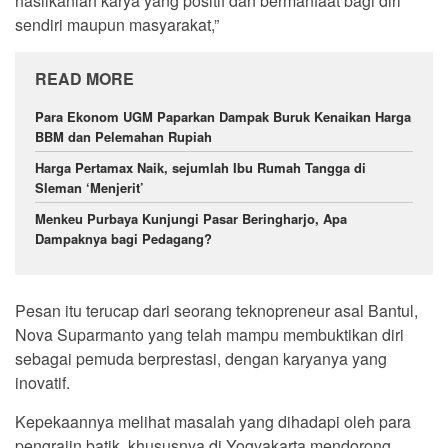
hasilkanlah karya yang positif dan bermanfaat bagi diri
sendiri maupun masyarakat,”
READ MORE
Para Ekonom UGM Paparkan Dampak Buruk Kenaikan Harga
BBM dan Pelemahan Rupiah
Harga Pertamax Naik, sejumlah Ibu Rumah Tangga di
Sleman ‘Menjerit’
Menkeu Purbaya Kunjungi Pasar Beringharjo, Apa
Dampaknya bagi Pedagang?
Pesan itu terucap dari seorang teknopreneur asal Bantul,
Nova Suparmanto yang telah mampu membuktikan diri
sebagai pemuda berprestasi, dengan karyanya yang
inovatif.
Kepekaannya melihat masalah yang dihadapi oleh para
pengrajin batik, khususnya di Yogyakarta mendorong