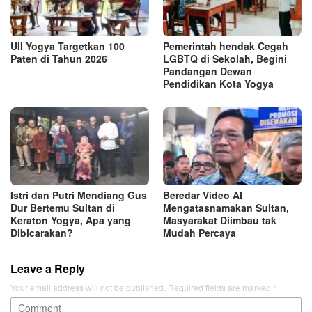
UII Yogya Targetkan 100
Pemerintah hendak Cegah
Paten di Tahun 2026
LGBTQ di Sekolah, Begini
Pandangan Dewan
Pendidikan Kota Yogya
Istri dan Putri Mendiang Gus
Beredar Video AI
Dur Bertemu Sultan di
Mengatasnamakan Sultan,
Keraton Yogya, Apa yang
Masyarakat Diimbau tak
Dibicarakan?
Mudah Percaya
Leave a Reply
Your email address will not be published.
Required fields are marked
*