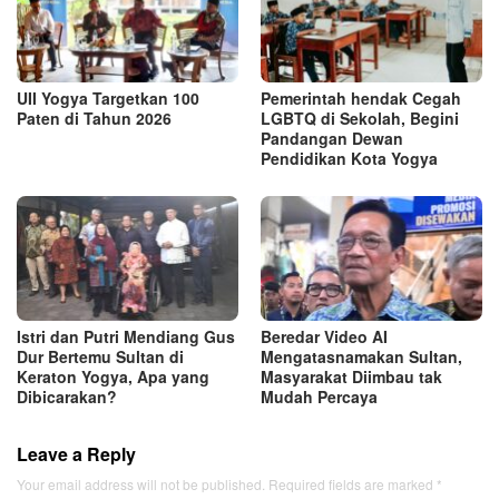
UII Yogya Targetkan 100
Pemerintah hendak Cegah
Paten di Tahun 2026
LGBTQ di Sekolah, Begini
Pandangan Dewan
Pendidikan Kota Yogya
Istri dan Putri Mendiang Gus
Beredar Video AI
Dur Bertemu Sultan di
Mengatasnamakan Sultan,
Keraton Yogya, Apa yang
Masyarakat Diimbau tak
Dibicarakan?
Mudah Percaya
Leave a Reply
Your email address will not be published.
Required fields are marked
*