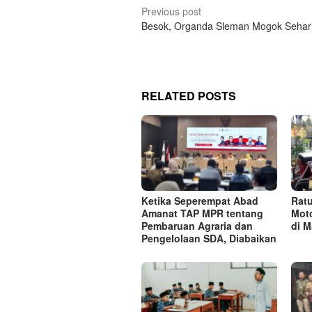
Post
Previous post
Besok, Organda Sleman Mogok Sehar
navigation
RELATED POSTS
Ketika Seperempat Abad
Rat
Amanat TAP MPR tentang
Moto
Pembaruan Agraria dan
di M
Pengelolaan SDA, Diabaikan