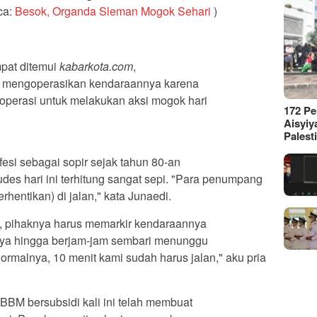
ca:
Besok, Organda Sleman Mogok Sehari
)
pat ditemui
kabarkota.com
,
a mengoperasikan kendaraannya karena
operasi untuk melakukan aksi mogok hari
172 P
Aisyiy
Palest
fesi sebagai sopir sejak tahun 80-an
es hari ini terhitung sangat sepi. "Para penumpang
erhentikan) di jalan," kata Junaedi.
i, pihaknya harus memarkir kendaraannya
nya hingga berjam-jam sembari menunggu
rmalnya, 10 menit kami sudah harus jalan," aku pria
BM bersubsidi kali ini telah membuat