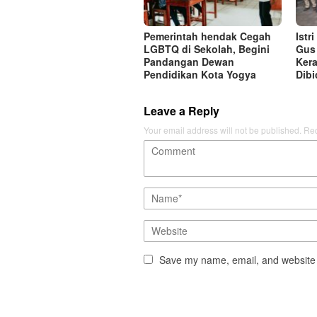
Pemerintah hendak Cegah
Istr
LGBTQ di Sekolah, Begini
Gus 
Pandangan Dewan
Kera
Pendidikan Kota Yogya
Dibi
Leave a Reply
Your email address will not be published.
Req
Save my name, email, and website i