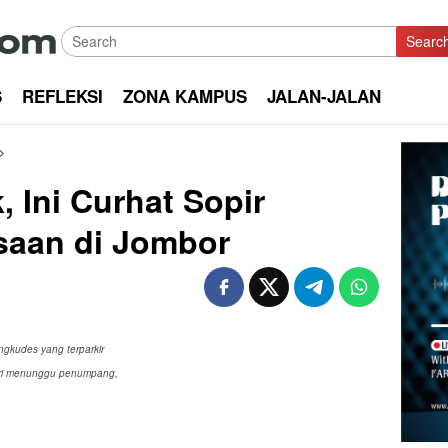
Searc
S
REFLEKSI
ZONA KAMPUS
JALAN-JALAN
 Ini Curhat Sopir
saan di Jombor
gkudes yang terparkir
bari menunggu penumpang,