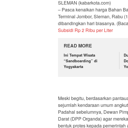
SLEMAN (kabarkota.com)
– Pasca kenaikan harga Bahan Bak
Terminal Jombor, Sleman, Rabu (19/
dibandingkan hari biasanya. (Bac
Subsidi Rp 2 Ribu per Liter
READ MORE
Ini Tempat Wisata
Du
“Sandboarding” di
Do
Yogyakarta
Yo
Meski begitu, berdasarkan panta
sejumlah kendaraan umum angkuta
Padahal sebelumnya, Dewan Pimp
Darat (DPP Organda) agar mereka
bentuk protes kepada pemerintah 