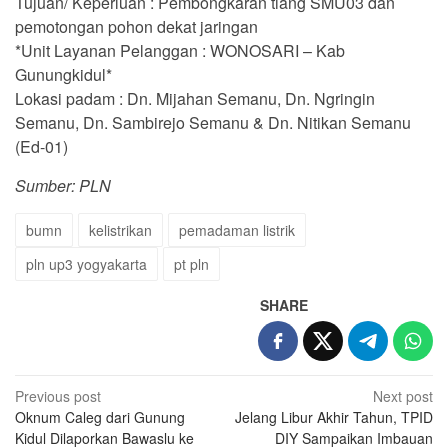
Tujuan/ Keperluan : Pembongkaran tiang SMU03 dan
pemotongan pohon dekat jaringan
*Unit Layanan Pelanggan : WONOSARI – Kab
Gunungkidul*
Lokasi padam : Dn. Mijahan Semanu, Dn. Ngringin
Semanu, Dn. Sambirejo Semanu & Dn. Nitikan Semanu
(Ed-01)
Sumber: PLN
bumn
kelistrikan
pemadaman listrik
pln up3 yogyakarta
pt pln
SHARE
Post
Previous post
Next post
Oknum Caleg dari Gunung
Jelang Libur Akhir Tahun, TPID
navigation
Kidul Dilaporkan Bawaslu ke
DIY Sampaikan Imbauan