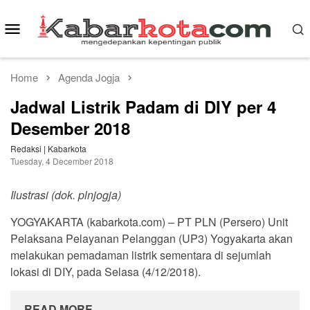
Skip
to
Mobile
content
Menu
Home
Agenda Jogja
Jadwal Listrik Padam di DIY per 4
Desember 2018
Redaksi | Kabarkota
Tuesday, 4 December 2018
Ilustrasi (dok. plnjogja)
YOGYAKARTA (kabarkota.com) – PT PLN (Persero) Unit
Pelaksana Pelayanan Pelanggan (UP3) Yogyakarta akan
melakukan pemadaman listrik sementara di sejumlah
lokasi di DIY, pada Selasa (4/12/2018).
READ MORE