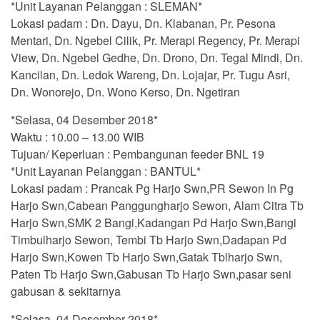
*Unit Layanan Pelanggan : SLEMAN*
Lokasi padam : Dn. Dayu, Dn. Klabanan, Pr. Pesona
Mentari, Dn. Ngebel Cilik, Pr. Merapi Regency, Pr. Merapi
View, Dn. Ngebel Gedhe, Dn. Drono, Dn. Tegal Mindi, Dn.
Kancilan, Dn. Ledok Wareng, Dn. Lojajar, Pr. Tugu Asri,
Dn. Wonorejo, Dn. Wono Kerso, Dn. Ngetiran
*Selasa, 04 Desember 2018*
Waktu : 10.00 – 13.00 WIB
Tujuan/ Keperluan : Pembangunan feeder BNL 19
*Unit Layanan Pelanggan : BANTUL*
Lokasi padam : Prancak Pg Harjo Swn,PR Sewon In Pg
Harjo Swn,Cabean Panggungharjo Sewon, Alam Citra Tb
Harjo Swn,SMK 2 Bangi,Kadangan Pd Harjo Swn,Bangi
Timbulharjo Sewon, Tembi Tb Harjo Swn,Dadapan Pd
Harjo Swn,Kowen Tb Harjo Swn,Gatak Tblharjo Swn,
Paten Tb Harjo Swn,Gabusan Tb Harjo Swn,pasar seni
gabusan & sekitarnya
*Selasa, 04 Desember 2018*