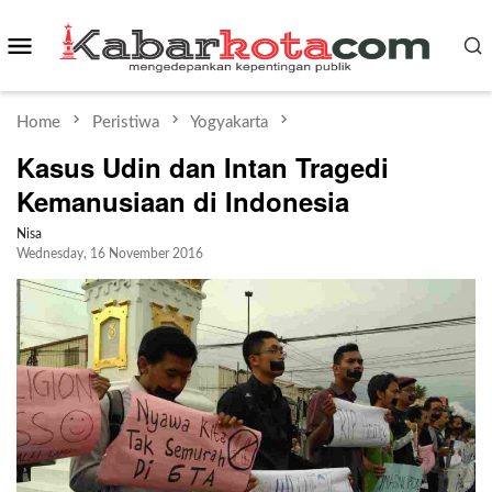
Skip
Mobile
to
content
Menu
Home
Peristiwa
Yogyakarta
Kasus Udin dan Intan Tragedi
Kemanusiaan di Indonesia
Nisa
Wednesday, 16 November 2016