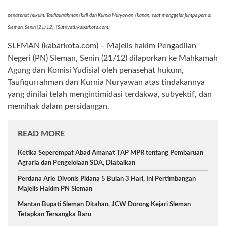
penasehat hukum, Taufiqurrahman (kiri) dan Kurnia Nuryawan (kanan) saat menggelar jumpa pers di
Sleman, Senin (21/12). (Sutriyati/kabarkota.com)
SLEMAN (kabarkota.com) – Majelis hakim Pengadilan
Negeri (PN) Sleman, Senin (21/12) dilaporkan ke Mahkamah
Agung dan Komisi Yudisial oleh penasehat hukum,
Taufiqurrahman dan Kurnia Nuryawan atas tindakannya
yang dinilai telah mengintimidasi terdakwa, subyektif, dan
memihak dalam persidangan.
READ MORE
Ketika Seperempat Abad Amanat TAP MPR tentang Pembaruan
Agraria dan Pengelolaan SDA, Diabaikan
Perdana Arie Divonis Pidana 5 Bulan 3 Hari, Ini Pertimbangan
Majelis Hakim PN Sleman
Mantan Bupati Sleman Ditahan, JCW Dorong Kejari Sleman
Tetapkan Tersangka Baru