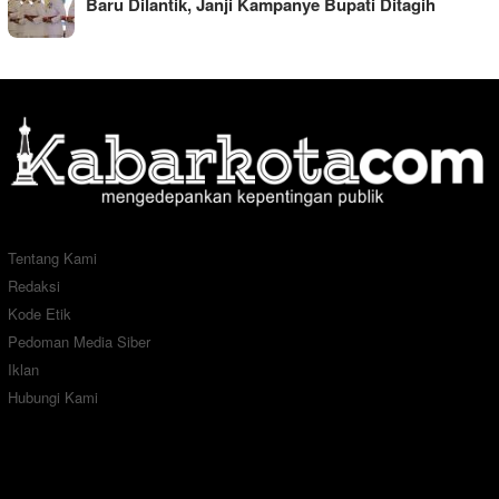
Baru Dilantik, Janji Kampanye Bupati Ditagih
Tentang Kami
Redaksi
Kode Etik
Pedoman Media Siber
Iklan
Hubungi Kami