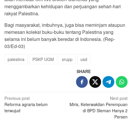
menggambarkan kehidupan dan perjuangan sehari-hari
rakyat Palestina.
Bagi masyarakat, imbuhnya, juga bisa meminjam ataupun
memesan koleksi buku-buku tentang Palestina yang
selama ini belum banyak beredar di Indonesia. (Rep-
03/Ed-03)
palestina
PSKP UGM
srupp
usd
SHARE
Post
Previous post
Next post
Reforma agraria belum
Miris, Keterwakilan Perempuan
navigation
terwujud
di BPD Sleman Hanya 2
Persen