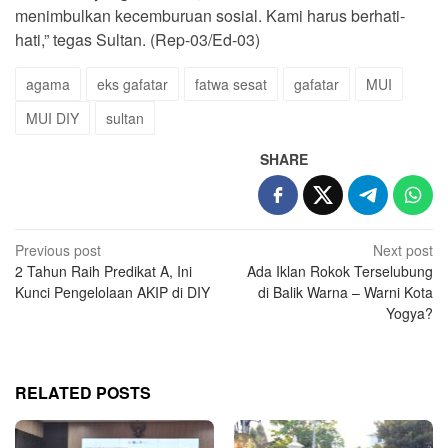
menimbulkan kecemburuan sosial. Kami harus berhati-
hati,” tegas Sultan. (Rep-03/Ed-03)
agama
eks gafatar
fatwa sesat
gafatar
MUI
MUI DIY
sultan
SHARE
Post
Previous post
Next post
2 Tahun Raih Predikat A, Ini
Ada Iklan Rokok Terselubung
navigation
Kunci Pengelolaan AKIP di DIY
di Balik Warna – Warni Kota
Yogya?
RELATED POSTS