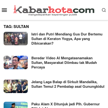
Skip
Mobile
to
content
Menu
TAG:
SULTAN
Istri dan Putri Mendiang Gus Dur Bertemu
Sultan di Keraton Yogya, Apa yang
Dibicarakan?
Beredar Video AI Mengatasnamakan
Sultan, Masyarakat Diimbau tak Mudah
Percaya
Jelang Laga Balap di Sirkuit Mandalika,
Sultan Temui 2 Pembalap asal Gunungkidul
Paku Alam X Ditunjuk jadi Plh. Gubernur