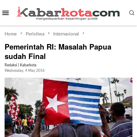
Skip
Mobile
to
content
Menu
Home
Peristiwa
Internasional
Pemerintah RI: Masalah Papua
sudah Final
Redaksi | Kabarkota
Wednesday, 4 May 2016