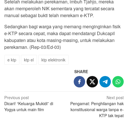
Setelah melakukan perekaman, imbuh Tjahjo, mereka
akan memperoleh NIK sementara yang tercatat secara
manual sebagai bukti telah merekam e-KTP.
Sedangkan bagi warga yang memang menginginkan fisik
e-KTP secara cepat, maka dapat mendatangi Dukcapil
kabupaten atau kota masing-masing, untuk melakukan
perekaman. (Rep-03/Ed-03)
e ktp
ktp el
ktp elektronik
SHARE
Post
Previous post
Next post
Dicari! “Keluarga Mukidi” di
Pengamat: Penghilangan hak
navigation
Yogya untuk main film
konstitusional warga tanpa e-
KTP tak tepat