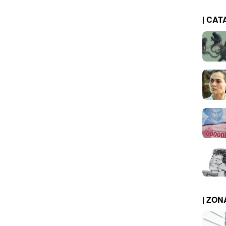
| CAT
| ZO