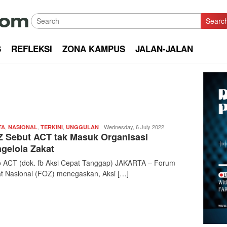
Searc
S
REFLEKSI
ZONA KAMPUS
JALAN-JALAN
,
,
,
Redaksi
Wednesday, 6 July 2022
TA
NASIONAL
TERKINI
UNGGULAN
 Sebut ACT tak Masuk Organisasi
|
kabarkota
gelola Zakat
 ACT (dok. fb Aksi Cepat Tanggap) JAKARTA – Forum
t Nasional (FOZ) menegaskan, Aksi […]