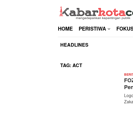
Skip
to
content
HOME
PERISTIWA
FOKU
HEADLINES
TAG:
ACT
BERI
FOZ
Pen
Logo
Zaka