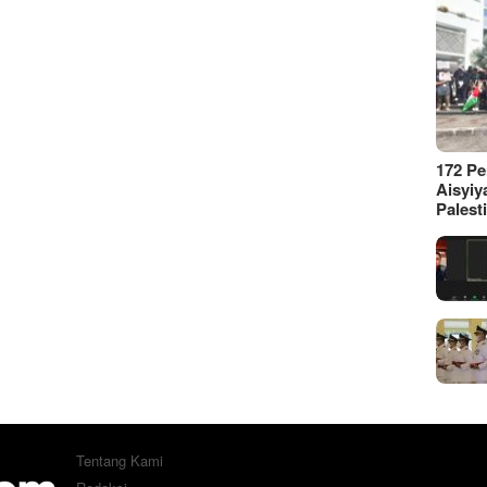
172 P
Aisyiy
Palest
Tentang Kami