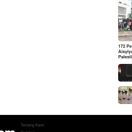
172 P
Aisyiy
Palest
Tentang Kami