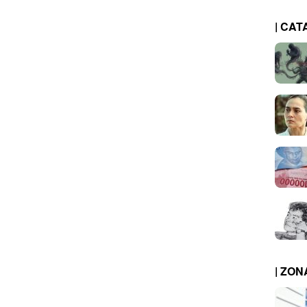
| CAT
| ZO