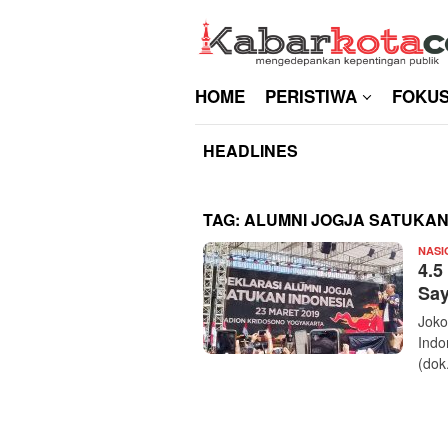
Skip
to
content
HOME
PERISTIWA
FOKU
HEADLINES
TAG:
ALUMNI JOGJA SATUKAN
NASI
4.5
Say
Joko
Indo
(dok