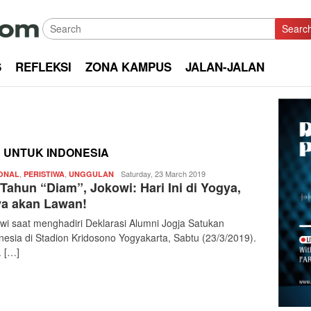
Searc
S
REFLEKSI
ZONA KAMPUS
JALAN-JALAN
 UNTUK INDONESIA
,
,
Redaksi
Saturday, 23 March 2019
ONAL
PERISTIWA
UNGGULAN
 Tahun “Diam”, Jokowi: Hari Ini di Yogya,
|
kabarkota
a akan Lawan!
wi saat menghadiri Deklarasi Alumni Jogja Satukan
nesia di Stadion Kridosono Yogyakarta, Sabtu (23/3/2019).
. […]