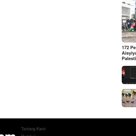
172 P
Aisyiy
Palest
Tentang Kami