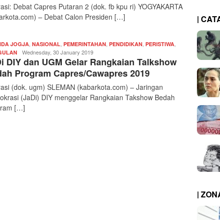
trasi: Debat Capres Putaran 2 (dok. fb kpu ri) YOGYAKARTA
arkota.com) – Debat Calon Presiden […]
| CAT
,
,
,
,
,
DA JOGJA
NASIONAL
PEMERINTAHAN
PENDIDIKAN
PERISTIWA
Redaksi
Wednesday, 30 January 2019
GULAN
i DIY dan UGM Gelar Rangkaian Talkshow
|
kabarkota
ah Program Capres/Cawapres 2019
trasi (dok. ugm) SLEMAN (kabarkota.com) – Jaringan
krasi (JaDi) DIY menggelar Rangkaian Takshow Bedah
ram […]
| ZO