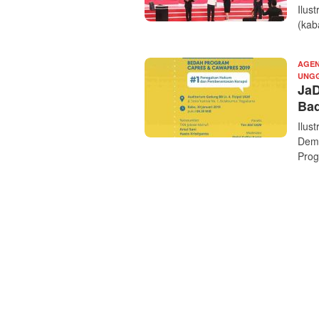
Ilus
(kab
AGEN
UNG
JaD
Bad
Ilus
Demo
Prog