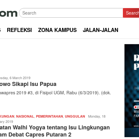
Searc
S
REFLEKSI
ZONA KAMPUS
JALAN-JALAN
sday, 6 March 2019
owo Sikapi Isu Papua
ta
apres 2019 #3, di Fisipol UGM, Rabu (6/3/2019). (dok.
,
,
,
Redaksi
Monday, 18
GKUNGAN
NASIONAL
PEMERINTAHAN
UNGGULAN
|
ary 2019
atan Walhi Yogya tentang Isu Lingkungan
kabarkota
am Debat Capres Putaran 2