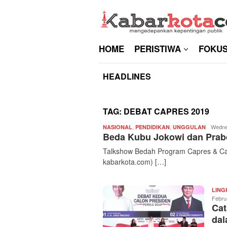
Skip
to
content
HOME
PERISTIWA
FOKU
HEADLINES
TAG:
DEBAT CAPRES 2019
,
,
Redaksi
Wedne
NASIONAL
PENDIDIKAN
UNGGULAN
Beda Kubu Jokowi dan Prab
|
kabarko
Talkshow Bedah Program Capres & Caw
kabarkota.com) […]
LIN
Febru
Cat
dal