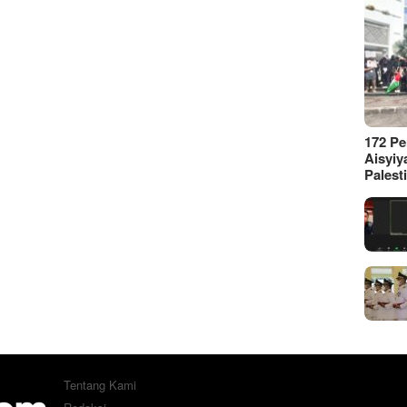
172 P
Aisyiy
Palest
Tentang Kami