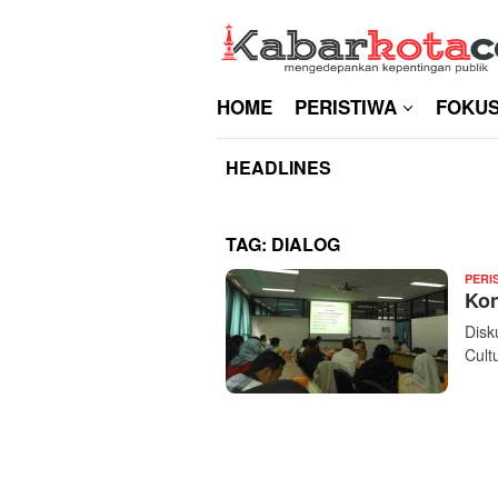
Skip
to
content
HOME
PERISTIWA
FOKU
HEADLINES
TAG:
DIALOG
PERI
Kon
Disk
Cult