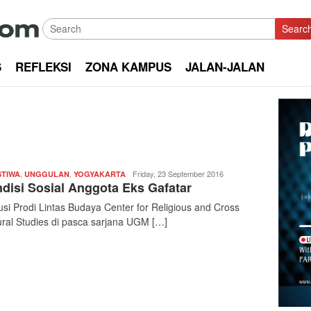
Searc
S
REFLEKSI
ZONA KAMPUS
JALAN-JALAN
,
,
Nisa
Friday, 23 September 2016
STIWA
UNGGULAN
YOGYAKARTA
disi Sosial Anggota Eks Gafatar
usi Prodi Lintas Budaya Center for Religious and Cross
ural Studies di pasca sarjana UGM […]