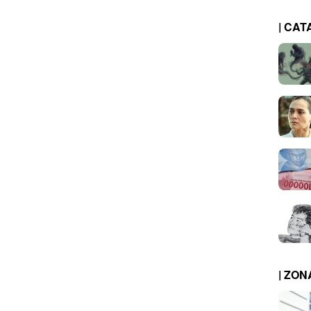
| CAT
| ZO