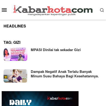
Skip
to
Mobile
content
Menu
HEADLINES
TAG:
GIZI
MPASI Dinilai tak sekadar Gizi
Dampak Negatif Anak Terlalu Banyak
Minum Susu Bahaya Bagi Kesehatannya.