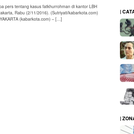
a pers tentang kasus fatkhurrohman di kantor LBH
| CAT
akarta, Rabu (2/11/2016). (Sutriyati/kabarkota.com)
AKARTA (kabarkota.com) – […]
| ZO