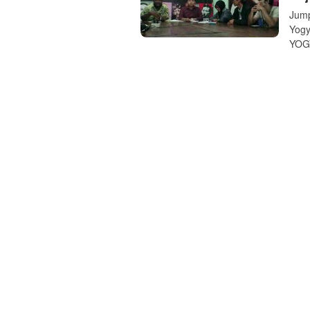
Jump
Yogy
YOGY