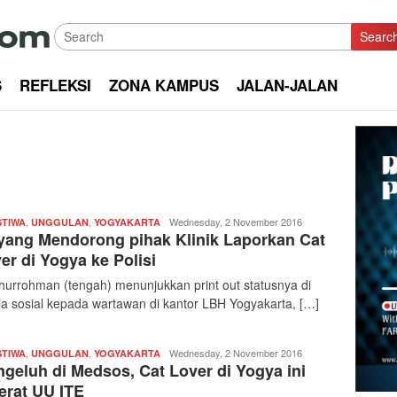
Searc
S
REFLEKSI
ZONA KAMPUS
JALAN-JALAN
,
,
Redaksi
Wednesday, 2 November 2016
STIWA
UNGGULAN
YOGYAKARTA
 yang Mendorong pihak Klinik Laporkan Cat
|
kabarkota
er di Yogya ke Polisi
hurrohman (tengah) menunjukkan print out statusnya di
a sosial kepada wartawan di kantor LBH Yogyakarta, […]
,
,
Redaksi
Wednesday, 2 November 2016
STIWA
UNGGULAN
YOGYAKARTA
geluh di Medsos, Cat Lover di Yogya ini
|
kabarkota
jerat UU ITE