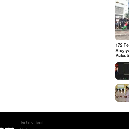
172 P
Aisyiy
Palest
Tentang Kami