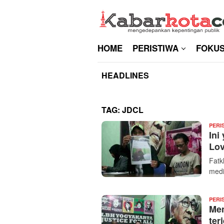
Skip
to
content
HOME
PERISTIWA
FOKU
HEADLINES
TAG:
JDCL
PERI
Ini
Lov
Fatk
medi
PERI
Men
ter