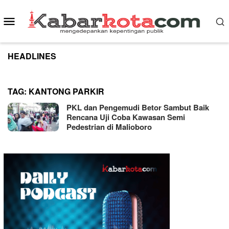
Skip
to
Mobile
content
Menu
HEADLINES
TAG:
KANTONG PARKIR
PKL dan Pengemudi Betor Sambut Baik
Rencana Uji Coba Kawasan Semi
Pedestrian di Malioboro